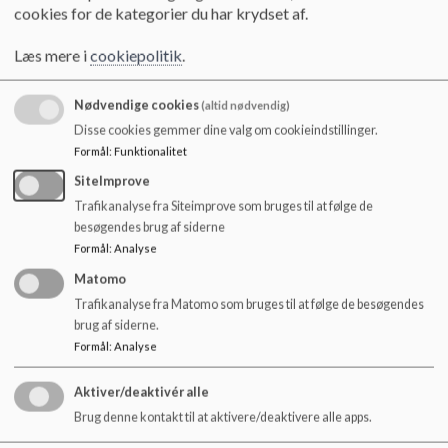
Bestyrelse, mens personalet med hjælp fra store søskende
o
cookies for de kategorier du har krydset af.
passer alle børnene, der deltager i festen.
l
d
Læs mere i
cookiepolitik
.
e
t
Her under kan du via linket læse Styrelsesvedtægt for Skive
Nødvendige cookies
(altid nødvendig)
Kommunes dagtilbud:
Disse cookies gemmer dine valg om cookieindstillinger.
Formål
:
Funktionalitet
https://skive.dk/media/rl4diugd/styrelsesvedtaegt-
SiteImprove
for-dagtilbud-til-skivedk.pdf
Trafikanalyse fra Siteimprove som bruges til at følge de
og Børnegårdens Forretningsorden
besøgendes brug af siderne
Formål
:
Analyse
Matomo
Trafikanalyse fra Matomo som bruges til at følge de besøgendes
brug af siderne.
Formål
:
Analyse
Dokumenter
Her kan du læse Børnegården Durups Forretningsorden
Aktiver/deaktivér alle
Brug denne kontakt til at aktivere/deaktivere alle apps.