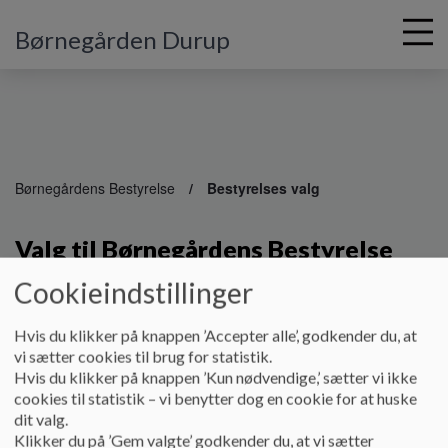
Børnegården Durup
G
å
Børnegårdens Bestyrelse
Bestyrelses valg
t
i
Valg til Børnegårdens Bestyrelse
l
h
Cookieindstillinger
o
v
Der er valg til Børnegårdens Bestyrelse hvert år ved
e
Børnegårdens sommerfest i juni måned.
Hvis du klikker på knappen ’Accepter alle’, godkender du, at
d
vi sætter cookies til brug for statistik.
Festen hvor vi også tager afsked med de kommende
i
Hvis du klikker på knappen ’Kun nødvendige,’ sætter vi ikke
skolebørn.
n
cookies til statistik – vi benytter dog en cookie for at huske
d
dit valg.
Alle forældrene deltager i valget til Børnegårdens
h
Klikker du på ’Gem valgte’ godkender du, at vi sætter